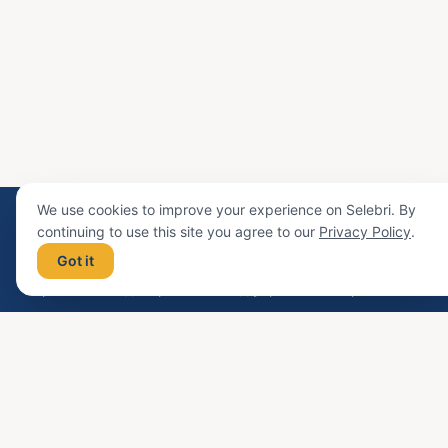
We use cookies to improve your experience on Selebri. By
continuing to use this site you agree to our
Privacy Policy
.
Selebri
Got it
Персональні відеопривітання від українських зірок
Платформа
Артисти
Як це працює