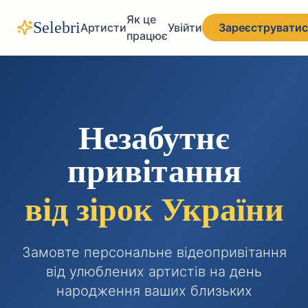
Як це
Selebri
Артисти
Увійти
Зареєструватис
працює
Незабутнє
привітання
від зірок України
Замовте персональне відеопривітання
від улюблених артистів на день
народження ваших близьких